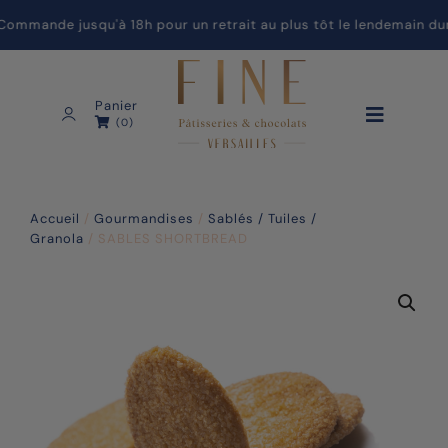
mmande jusqu'à 18h pour un retrait au plus tôt le lendemain dura
Panier
(0)
Accueil
/
Gourmandises
/
Sablés / Tuiles /
Granola
/ SABLES SHORTBREAD