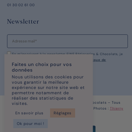
01 30 02 61 00
Newsletter
En m’inscrivant à la newsletter FINE Pâtisseries & Chocolats, je
reconnais avoir pris connaissance de notre
politique de
Faites un choix pour vos
confidentialité.
données
Nous utilisons des cookies pour
vous garantir la meilleure
expérience sur notre site web et
permettre notamment de
réaliser des statistiques de
© Copyright 2023 – FINE Pâtisseries & chocolats – Tous
visites.
Droits Réservés | Site réalisé par
KOMAXIS
| Photos :
Thierry
En savoir plus
Réglages
Caron
Ok pour moi !