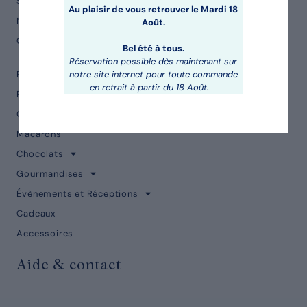
Sébastien Serveau
Au plaisir de vous retrouver le Mardi 18
Notre philosophie
Août.
Contact
Bel été à tous.
Réservation possible dès maintenant sur
Pâtisseries
notre site internet pour toute commande
en retrait à partir du 18 Août.
Petits fours
Gâteaux de voyage
Macarons
Chocolats
Gourmandises
Évènements et Réceptions
Cadeaux
Accessoires
Aide & contact