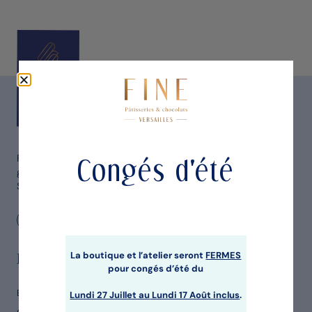
FINE Pâtisseries & chocolats, une collection
Congés d'été
gourmande de créations élaborées par Sébastien
Serveau
La boutique et l’atelier seront
FERMES
FINE Pâtisseries & chocolats
pour congés d’été du
Boutique & Atelier
Lundi 27 Juillet au
Lundi 17 Août inclus
.