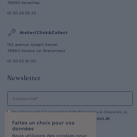
78000 Versailles
01 30 24 03 23
Atelier/Click&Collect
152 avenue Joseph Kessel
78960 Voisins-Le-Bretonneux
01 30 02 61 00
Newsletter
En m’inscrivant à la newsletter FINE Pâtisseries & Chocolats, je
reconnais avoir pris connaissance de notre
politique de
Faites un choix pour vos
confidentialité.
données
Nous utilisons des cookies pour