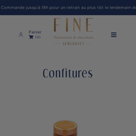
ommande jusqu'à 18h pour un retrait au plus tôt le lendemain dur
Panier
(0)
Confitures