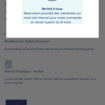
Bel été à tous.
Des pâtisseries étoilées
Réservation possible dès maintenant sur
notre site internet pour toute commande
Par un Chef Pâtissier renommé plusieurs fois récompensé
en retrait à partir du 18 Août.
Membre des Relais Desserts
Rassemble l'élite mondiale de la Haute Pâtisserie Française
Retrait Boutique / Atelier
Commandez avant 18h et retirer dès le lendemain durant nos
jours ouvrés