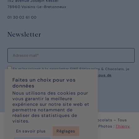
152 avenue Joseph Kessel
78960 Voisins-Le-Bretonneux
01 30 02 61 00
Newsletter
En m’inscrivant à la newsletter FINE Pâtisseries & Chocolats, je
reconnais avoir pris connaissance de notre
politique de
Faites un choix pour vos
confidentialité.
données
Nous utilisons des cookies pour
vous garantir la meilleure
expérience sur notre site web et
permettre notamment de
réaliser des statistiques de
© Copyright 2023 – FINE Pâtisseries & chocolats – Tous
visites.
Droits Réservés | Site réalisé par
KOMAXIS
| Photos :
Thierry
En savoir plus
Réglages
Caron