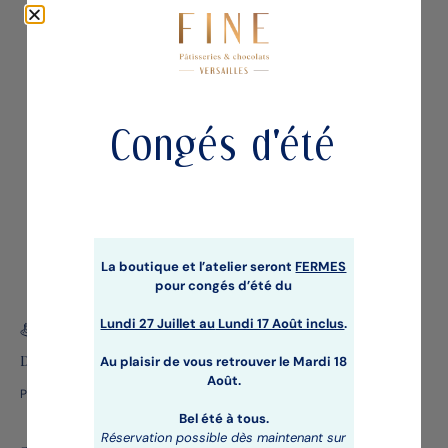
L'ABSOLU PRALINE NOISETTE & ECLATS
DE NOISETTE
Gourmandises
Congés d'été
La boutique et l’atelier seront
FERMES
pour congés d’été du
Lundi 27 Juillet au
Lundi 17 Août inclus
.
Au plaisir de vous retrouver le Mardi 18
Des pâtisseries étoilées
Août.
Par un Chef Pâtissier renommé plusieurs fois récompensé
Bel été à tous.
Réservation possible dès maintenant sur