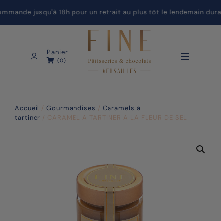
ande jusqu'à 18h pour un retrait au plus tôt le lendemain duran
Panier
(0)
Accueil
/
Gourmandises
/
Caramels à
tartiner
/ CARAMEL A TARTINER A LA FLEUR DE SEL