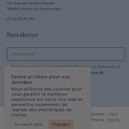
152 avenue Joseph Kessel
78960 Voisins-Le-Bretonneux
01 30 02 61 00
Newsletter
En m’inscrivant à la newsletter FINE Pâtisseries & Chocolats, je
reconnais avoir pris connaissance de notre
politique de
Faites un choix pour vos
confidentialité.
données
Nous utilisons des cookies pour
vous garantir la meilleure
expérience sur notre site web et
permettre notamment de
réaliser des statistiques de
© Copyright 2023 – FINE Pâtisseries & chocolats – Tous
visites.
Droits Réservés | Site réalisé par
KOMAXIS
| Photos :
Thierry
En savoir plus
Réglages
Caron