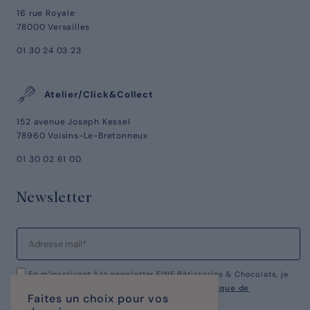
16 rue Royale
78000 Versailles
01 30 24 03 23
Atelier/Click&Collect
152 avenue Joseph Kessel
78960 Voisins-Le-Bretonneux
01 30 02 61 00
Newsletter
En m’inscrivant à la newsletter FINE Pâtisseries & Chocolats, je
reconnais avoir pris connaissance de notre
politique de
Faites un choix pour vos
confidentialité.