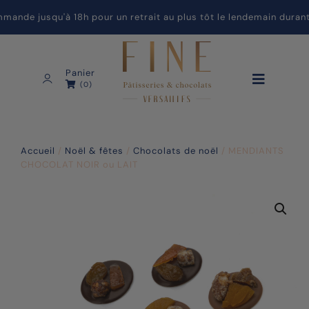
de jusqu'à 18h pour un retrait au plus tôt le lendemain durant 
Panier
(0)
Accueil
/
Noël & fêtes
/
Chocolats de noël
/ MENDIANTS
CHOCOLAT NOIR ou LAIT