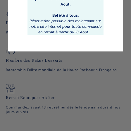
Août.
Bel été à tous.
Réservation possible dès maintenant sur
Des pâtisseries étoilées
notre site internet pour toute commande
en retrait à partir du 18 Août.
Par un Chef Pâtissier renommé plusieurs fois récompensé
Membre des Relais Desserts
Rassemble l'élite mondiale de la Haute Pâtisserie Française
Retrait Boutique / Atelier
Commandez avant 18h et retirer dès le lendemain durant nos
jours ouvrés