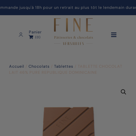
ande jusqu'à 18h pour un retrait au plus tôt le lendemain durant
Panier
(0)
Accueil
/
Chocolats
/
Tablettes
/ TABLETTE CHOCOLAT
LAIT 46% PURE REPUBLIQUE DOMINICAINE