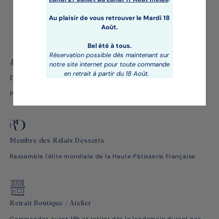
Au plaisir de vous retrouver le Mardi 18
Août.
Bel été à tous.
Réservation possible dès maintenant sur
notre site internet pour toute commande
en retrait à partir du 18 Août.
Des pâtisseries étoilées
Par un Chef Pâtissier renommé plusieurs fois récompensé
Membre des Relais Desserts
Rassemble l'élite mondiale de la Haute Pâtisserie Française
Retrait Boutique / Atelier
Commandez avant 18h et retirer dès le lendemain durant nos