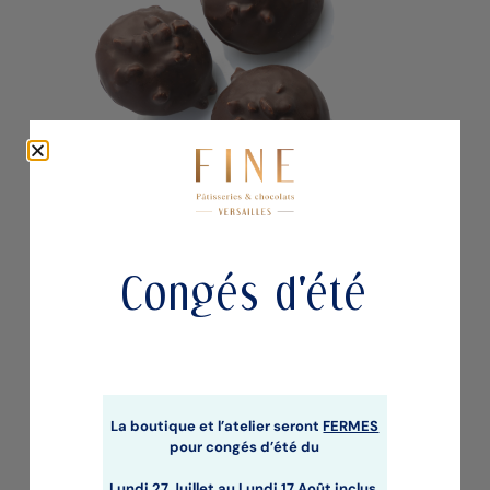
MERINGUETTES CHOCOLAT NOIR
Congés d'été
Chocolats
La boutique et l’atelier seront
FERMES
pour congés d’été du
Lundi 27 Juillet au
Lundi 17 Août inclus
.