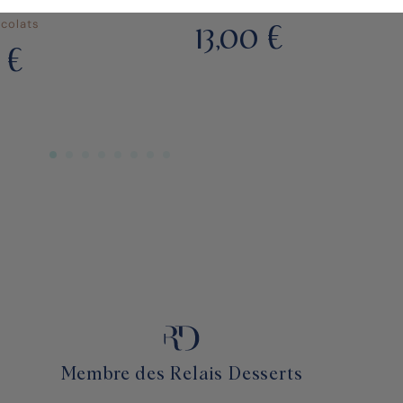
HOCOLAT
Chocolats
colats
13,00
€
 €
Membre des Relais Desserts