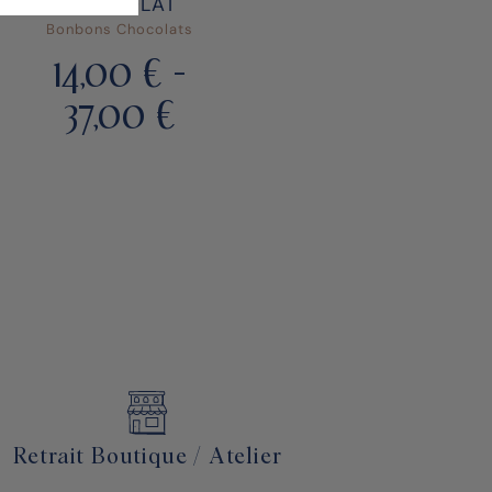
CHOCOLAT
CHOCOLA
Bonbons Chocolats
Bonbons Chocol
14,00
€
-
14,00
€
37,00
€
37,00
Retrait Boutique / Atelier