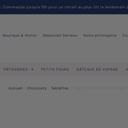
mande jusqu'à 18h pour un retrait au plus tôt le lendemain dura
Boutique & Atelier
Sébastien Serveau
Notre philosophie
Co
PÂTISSERIES
PETITS FOURS
GÂTEAUX DE VOYAGE
Accueil
/
Chocolats
/
Tablettes
/ TABLETTE CHOCOLAT NOIR 