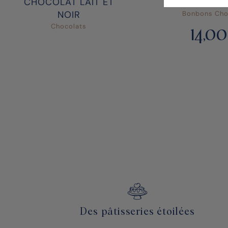
CHOCOLAT LAIT ET
BONBONS C
NOIR
Bonbons Cho
Chocolats
14,00
Des pâtisseries étoilées