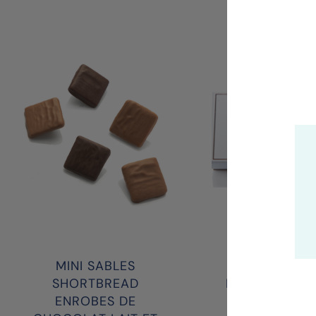
MINI SABLES
COFFRET
SHORTBREAD
PRALINES LAI
ENROBES DE
9 ,16, 25, 3