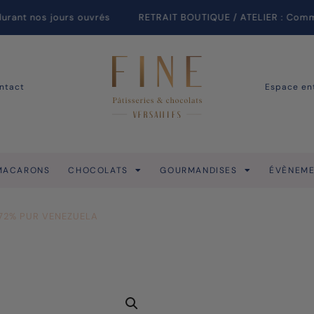
nt nos jours ouvrés
RETRAIT BOUTIQUE / ATELIER : Commande j
ntact
Espace en
MACARONS
CHOCOLATS
GOURMANDISES
ÉVÈNEME
72% PUR VENEZUELA