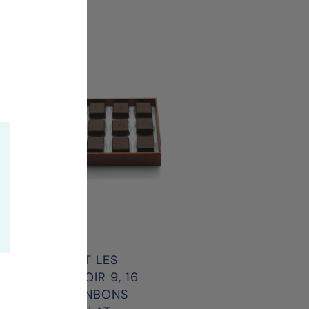
COFFRET LES
COFFRET L
PRALINES NOIR 9, 16
PRALINES LAIT 
OU 25 BONBONS
OU 25 BONB