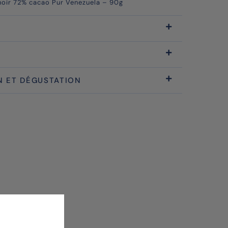
 noir 72% cacao Pur Venezuela – 90g
 ET DÉGUSTATION