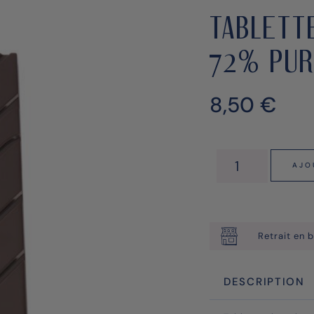
TABLETT
72% PUR
8,50
€
AJO
Retrait en b
DESCRIPTION