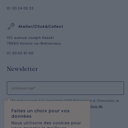
01 30 24 03 23
Atelier/Click&Collect
152 avenue Joseph Kessel
78960 Voisins-Le-Bretonneux
01 30 02 61 00
Newsletter
En m’inscrivant à la newsletter FINE Pâtisseries & Chocolats, je
reconnais avoir pris connaissance de notre
politique de
Faites un choix pour vos
confidentialité.
données
Nous utilisons des cookies pour