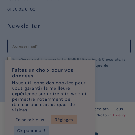
01 30 02 61 00
Newsletter
En m’inscrivant à la newsletter FINE Pâtisseries & Chocolats, je
reconnais avoir pris connaissance de notre
politique de
Faites un choix pour vos
confidentialité.
données
Nous utilisons des cookies pour
vous garantir la meilleure
expérience sur notre site web et
permettre notamment de
réaliser des statistiques de
© Copyright 2023 – FINE Pâtisseries & chocolats – Tous
visites.
Droits Réservés | Site réalisé par
KOMAXIS
| Photos :
Thierry
En savoir plus
Réglages
Caron
Ok pour moi !