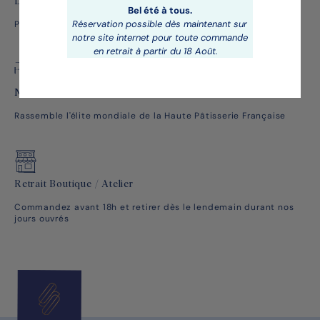
Des pâtisseries étoilées
Bel été à tous.
Réservation possible dès maintenant sur
Par un Chef Pâtissier renommé plusieurs fois récompensé
notre site internet pour toute commande
en retrait à partir du 18 Août.
Membre des Relais Desserts
Rassemble l'élite mondiale de la Haute Pâtisserie Française
Retrait Boutique / Atelier
Commandez avant 18h et retirer dès le lendemain durant nos
jours ouvrés