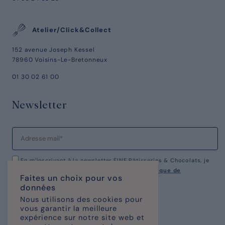
Atelier/Click&Collect
152 avenue Joseph Kessel
78960 Voisins-Le-Bretonneux
01 30 02 61 00
Newsletter
En m’inscrivant à la newsletter FINE Pâtisseries & Chocolats, je
reconnais avoir pris connaissance de notre
politique de
Faites un choix pour vos
confidentialité.
données
Nous utilisons des cookies pour
vous garantir la meilleure
expérience sur notre site web et