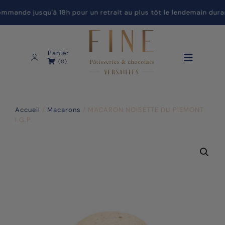
ande jusqu'à 18h pour un retrait au plus tôt le lendemain duran
Panier
(0)
Accueil
/
Macarons
/ MACARON NOISETTE DU PIEMONT
I.G.P.