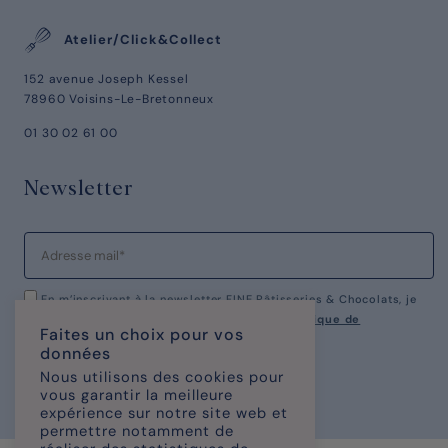
Atelier/Click&Collect
152 avenue Joseph Kessel
78960 Voisins-Le-Bretonneux
01 30 02 61 00
Newsletter
En m’inscrivant à la newsletter FINE Pâtisseries & Chocolats, je
reconnais avoir pris connaissance de notre
politique de
Faites un choix pour vos
confidentialité.
données
Nous utilisons des cookies pour
vous garantir la meilleure
expérience sur notre site web et
permettre notamment de