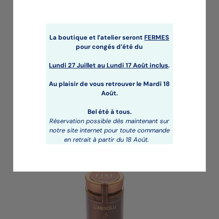
La boutique et l’atelier seront
FERMES
pour congés d’été du
Lundi 27 Juillet au
Lundi 17 Août inclus
.
Au plaisir de vous retrouver le Mardi 18
Août.
TABLETTE CHOCOLAT NOIR FOURREE AU
PRALINE AMANDE VANILLE
Bel été à tous.
9,70
€
Réservation possible dès maintenant sur
notre site internet pour toute commande
en retrait à partir du 18 Août.