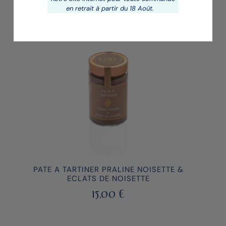
20,00
€
en retrait à partir du 18 Août.
PATE A TARTINER PRALINE NOISETTE &
ECLATS DE NOISETTE
15,00
€