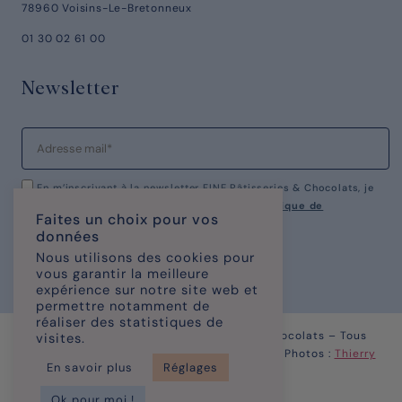
78960 Voisins-Le-Bretonneux
01 30 02 61 00
Newsletter
En m’inscrivant à la newsletter FINE Pâtisseries & Chocolats, je
reconnais avoir pris connaissance de notre
politique de
Faites un choix pour vos
confidentialité.
données
Nous utilisons des cookies pour
vous garantir la meilleure
expérience sur notre site web et
permettre notamment de
réaliser des statistiques de
© Copyright 2023 – FINE Pâtisseries & chocolats – Tous
visites.
Droits Réservés | Site réalisé par
KOMAXIS
| Photos :
Thierry
En savoir plus
Réglages
Caron
Ok pour moi !