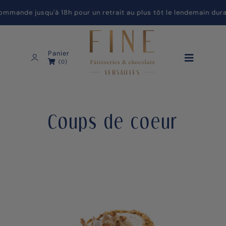
nde jusqu'à 18h pour un retrait au plus tôt le lendemain durant
Panier
(0)
Coups de coeur