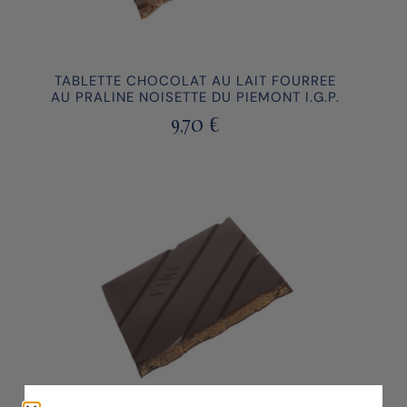
TABLETTE CHOCOLAT AU LAIT FOURREE
AU PRALINE NOISETTE DU PIEMONT I.G.P.
9,70
€